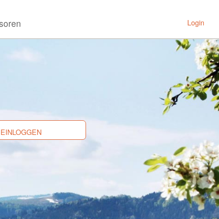
soren
Login